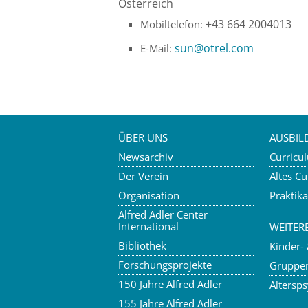
Österreich
+43 664 2004013
Mobiltelefon:
sun
@
otrel.com
E-Mail:
ÜBER UNS
AUSBI
Newsarchiv
Curricu
Der Verein
Altes C
Organisation
Praktik
Alfred Adler Center
International
WEITER
Bibliothek
Kinder-
Forschungsprojekte
Gruppe
150 Jahre Alfred Adler
Altersp
155 Jahre Alfred Adler