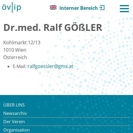
Interner Bereich
Dr.med. Ralf GÖßLER
Kohlmarkt 12/13
1010
Wien
Österreich
ralfgoessler
@
gmx.at
E-Mail:
ÜBER UNS
Newsarchiv
Der Verein
Organisation