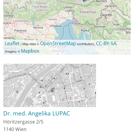
Leaflet
OpenStreetMap
CC-BY-SA
| Map data ©
contributors,
,
Mapbox
Imagery ©
Dr. med. Angelika LUPAC
Höritzergasse 2/5
1140
Wien