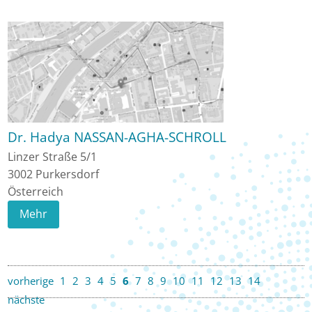
Dr. Hadya NASSAN-AGHA-SCHROLL
Linzer Straße 5/1
3002
Purkersdorf
Österreich
Mehr
vorherige
1
2
3
4
5
6
7
8
9
10
11
12
13
14
nächste